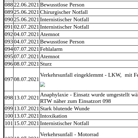
088
22.06.2021
Bewusstlose Person
089
25.06.2021
Chirurgischer Notfall
090
25.06.2021
Internistischer Notfall
091
02.07.2021
Internistischer Notfall
092
04.07.2021
Atemnot
093
04.07.2021
Bewusstlose Person
094
07.07.2021
Fehlalarm
095
07.07.2021
Atemnot
096
08.07.2021
Sturz
Verkehrsunfall eingeklemmt - LKW, mit F
097
08.07.2021
Anaphylaxie - Einsatz wurde umgestellt wä
098
13.07.2021
RTW näher zum Einsatzort 098
099
13.07.2021
Stark blutende Wunde
100
13.07.2021
Intoxikation
101
15.07.2021
Internistischer Notfall
Verkehrsunfall - Motorrad