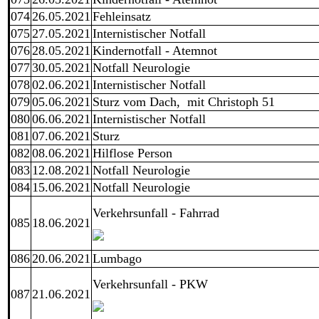
074
26.05.2021
Fehleinsatz
075
27.05.2021
Internistischer Notfall
076
28.05.2021
Kindernotfall - Atemnot
077
30.05.2021
Notfall Neurologie
078
02.06.2021
Internistischer Notfall
079
05.06.2021
Sturz vom Dach, mit Christoph 51
080
06.06.2021
Internistischer Notfall
081
07.06.2021
Sturz
082
08.06.2021
Hilflose Person
083
12.08.2021
Notfall Neurologie
084
15.06.2021
Notfall Neurologie
Verkehrsunfall - Fahrrad
085
18.06.2021
086
20.06.2021
Lumbago
Verkehrsunfall - PKW
087
21.06.2021